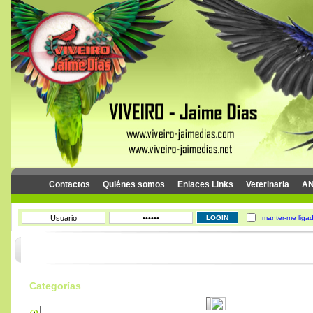
Contactos
Quiénes somos
Enlaces Links
Veterinaria
AN
Categorías