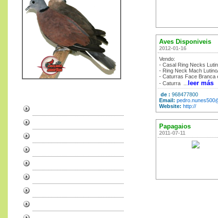
Aves Disponiveis
2012-01-16
Vendo:
- Casal Ring Necks Lutin
- Ring Neck Mach Lutino
- Caturras Face Branca
leer más
- Caturra ...
95
€
,00
de :
968477800
Email:
pedro.nunes500
Website:
http://
Exposiciones
Papagaios
2011-07-11
225
€
,00