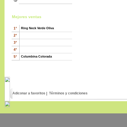
Mejores ventas
1°
Ring Neck Verde Oliva
2°
3°
4°
630
€
,00
5°
Columbina Colorada
Adiconar a favoritos
|
Términos y condiciones
Paloma de Cara Pálida
100
€
,00