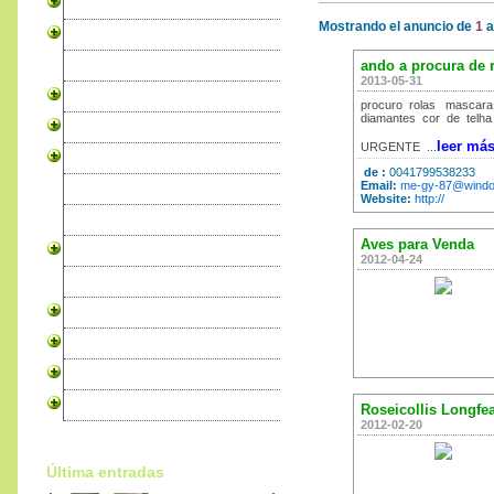
Canarios
Mostrando el anuncio de
1
Pericos
Exóticas
ando a procura de 
2013-05-31
Psitaciformes
procuro rolas mascara 
diamantes cor de telha
Cardenales
leer má
URGENTE ...
Ruiseñores
de :
0041799538233
Email:
me-gy-87@windo
Granivoros
Website:
http://
Tejedoras
Aves para Venda
Tórtola
2012-04-24
Faisanes
Codorniz
Productos para Aves
Alojamento Pro WebSites
Libros sobre Pájaros
Roseicollis Longfe
2012-02-20
Última entradas