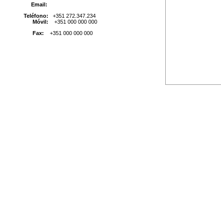
Email:
Teléfono:
+351
272.347.234
Móvil:
+351 000 000 000
Fax:
+351 000 000 000