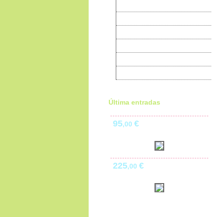
Tórtola
Faisanes
Codorniz
Productos para Aves
Alojamento Pro WebSites
Libros sobre Pájaros
Última entradas
95
€
,00
225
€
,00
630
€
,00