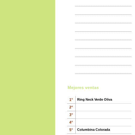
Exposiciones
Paloma de Cara Pálida
100
€
,00
Wild Pigeons and doves
65
€
,00
Canario de Frente Amarillo
100
€
,00
Mejores ventas
1°
Ring Neck Verde Oliva
Tortolita Humeral
2°
65
€
,00
3°
4°
5°
Columbina Colorada
Zenaida Torcaza