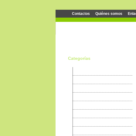
Contactos
Quiénes somos
Enla
Categorías
Canarios
Pericos
Exóticas
Psitaciformes
Cardenales
Ruiseñores
Granivoros
Tejedoras