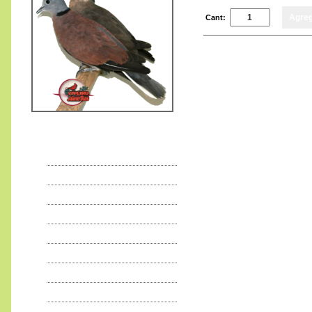
Cant:
95
€
,00
Exposiciones
225
€
,00