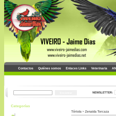
Contactos
Quiénes somos
Enlaces Links
Veterinaria
AN
Categorías
Tórtola
>
Zenaida Torcaza