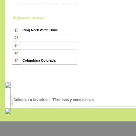
Mejores ventas
1°
Ring Neck Verde Oliva
2°
3°
4°
630
€
,00
5°
Columbina Colorada
Paloma de Cara Pálida
100
€
,00
Adiconar a favoritos
|
Términos y condiciones
Wild Pigeons and doves
65
€
,00