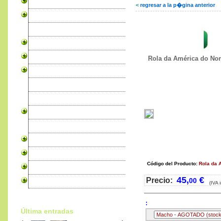
Canarios
<
regresar a la p�gina anterior
Pericos
Exóticas
Zenaida Torcaza
Psitaciformes
Cardenales
Rola da América do Nor
Ruiseñores
Granivoros
Tejedoras
Tórtola
Faisanes
Codorniz
Productos para Aves
Código del Producto:
Rola da 
Alojamento Pro WebSites
45
,
€
Precio:
00
Libros sobre Pájaros
(IVA 
:
Última entradas