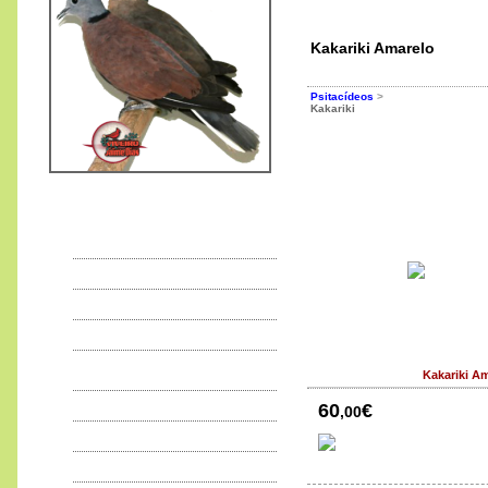
Kakariki Amarelo
Psitacídeos
>
Kakariki
Rola Tranquebarica
95
€
,00
CITES
EXPOSIÇÕES
Doenças e Tratamentos
Principais VIROSES
PRINCIPAIS
Kakariki A
BACTERIOSES
PRINCIPAIS PARASITOSES
60
€
,00
Sarna
Rola Bartlett
ÁCAROS
225
€
,00