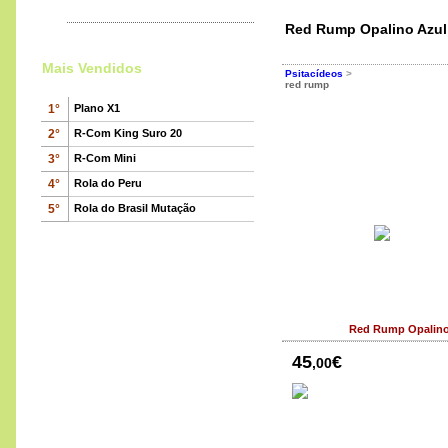
Mamadeira para Rolas
Red Rump Opalino Azul
Mais Vendidos
Psitacídeos
>
red rump
1°
Plano X1
2°
R-Com King Suro 20
3°
R-Com Mini
4°
Rola do Peru
R-Com Bird Pavilion
5°
Rola do Brasil Mutação
630
€
,00
Red Rump Opalino
45
€
,00
Rola Malaquito