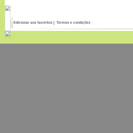
100
€
,00
Adicionar aos favoritos
|
Termos e condições
Wild Pigeons and doves
65
€
,00