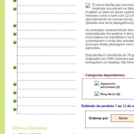
Canários
É nessa família que encontr
espécies encontram-se distrib
Periquitos
irradiam-se para as áreas subtrop
menores como o tuim com 12 cm 
Exóticos
descobrimento de nossas terras,
(Brasília sive terra papagallorum)
Psitacídeos
As principais características de
especializado em quebrar e des
Cardeais
musculatura na mandíbula e na lí
sustentarem o corpo dos animai
Rouxinois
possuem lindas plumagens com co
parecidos.
Granivoros
Esta família é constituída de 78 
realizados em 1994 mostram que 
Tecelões
extinguirem se medidas não fore
Rolas
-
Categorias dependentes:
Faisões
Agapornis
Codornizes
personata
(1)
Produtos para Aves
Ring Neck
(3)
Alojamento Pro WebSites
Exibindo do produto
7
ao
12
de u
Livros sobre Aves
Ordenar por
Nome
Últimas Entradas