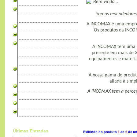
Canários
Bem vindo...
Periquitos
Somos revendedores 
Exóticos
A INCOMAX é uma empresa 
Psitacídeos
Os produtos da INCOM
Cardeais
Rouxinois
A INCOMAX tem uma pa
Granivoros
presente em mais de 3
equipamentos e materia
Tecelões
Rolas
A nossa gama de produto
Faisões
aliada à simp
Codornizes
A INCOMAX tem a percepçã
Produtos para Aves
Alojamento Pro WebSites
Livros sobre Aves
Últimas Entradas
Exibindo do produto
1
ao
6
de um