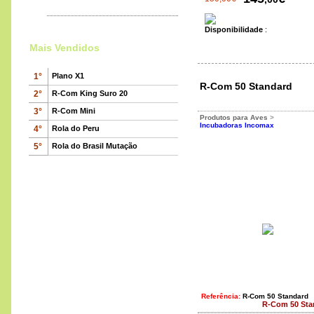
Mamadeira para Rolas
Disponibilidade
:
Mais Vendidos
1°
Plano X1
R-Com 50 Standard
2°
R-Com King Suro 20
3°
R-Com Mini
Produtos para Aves
>
Incubadoras Incomax
4°
Rola do Peru
R-Com Bird Pavilion
5°
Rola do Brasil Mutação
630
€
,00
Referência:
R-Com 50 Standard
Rola Malaquito
R-Com 50 Sta