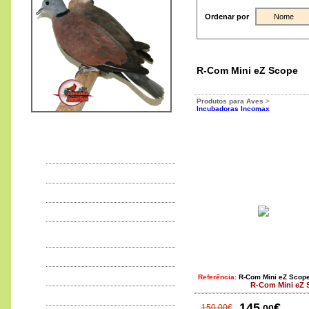
Ordenar por
Nome
R-Com Mini eZ Scope
Produtos para Aves
>
Incubadoras Incomax
Rola Tranquebarica
95
€
,00
CITES
EXPOSIÇÕES
Doenças e Tratamentos
Principais VIROSES
PRINCIPAIS
BACTERIOSES
PRINCIPAIS PARASITOSES
Sarna
Referência:
R-Com Mini eZ Scop
R-Com Mini eZ 
Rola Bartlett
ÁCAROS
225
€
,00
145
€
150,00€
,00