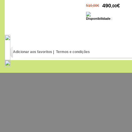
100
€
,00
490
€
510,00€
,00
Disponibilidade
:
Adicionar aos favoritos
|
Termos e condições
Wild Pigeons and doves
65
€
,00