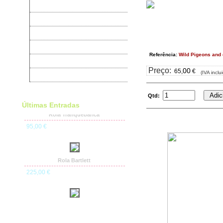
Rolas
Faisões
Codornizes
Produtos para Aves
Referência:
Wild Pigeons and
Alojamento Pro WebSites
Preço:
00
65
,
€
(IVA inclu
Livros sobre Aves
Qtd:
Últimas Entradas
Rola Tranquebarica
95
,00
€
Rola Bartlett
225
,00
€
R-Com Bird Pavilion
630
,00
€