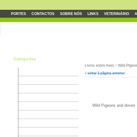
PORTES
CONTACTOS
SOBRE NÓS
LINKS
VETERINÁRIO
A
Categorias
Livros sobre Aves
>
Wild Pigeo
Canários
<
voltar à página anterior
Periquitos
Exóticos
Wild Pigeons and dov
Psitacídeos
Wild Pigeons and doves
Cardeais
Rouxinois
Granivoros
Tecelões