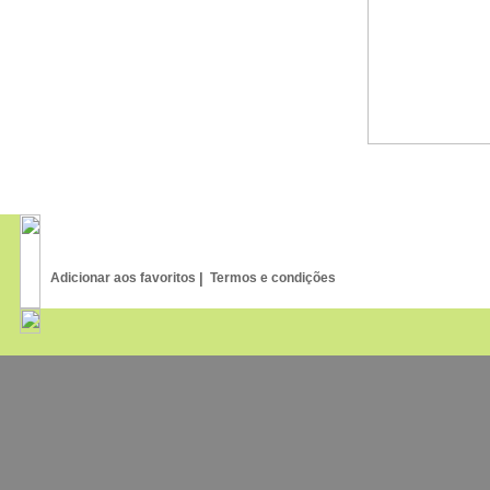
Rola Asas de Bronze
75
,00
€
R-Com Mini eZ Scope
145
,00
€
Adicionar aos favoritos
|
Termos e condições