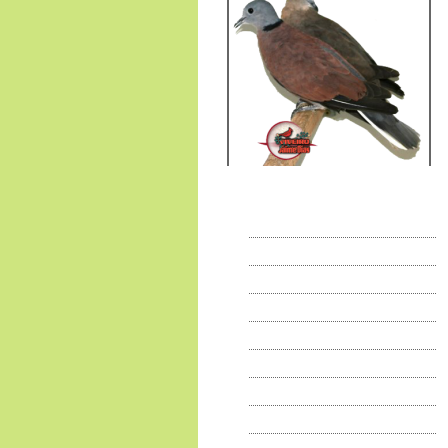
95
€
,00
Expositions
225
€
,00