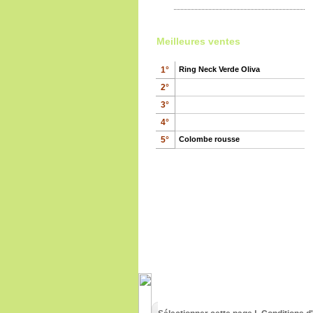
Meilleures ventes
1°
Ring Neck Verde Oliva
2°
3°
4°
630
€
,00
5°
Colombe rousse
Pigeon à masque blanc
100
€
,00