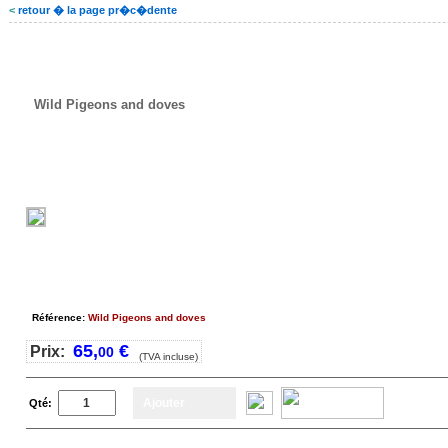
<
retour � la page pr�c�dente
Wild Pigeons and doves
Wild Pigeons and doves
Référence:
Wild Pigeons and doves
65
,
€
Prix:
00
(TVA incluse)
Qté: