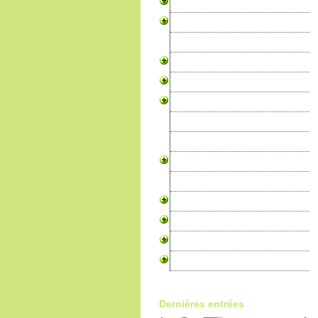
Canaris
Perruches
Exotiques
Psittacidés
Cardinals
Rossignols
Granivores
Weavers
Tourterelles
Faisans
Caille
Produits pour les oiseaux
Alojamento Pro WebSites
Livres sur les oiseaux
Dernières entrées