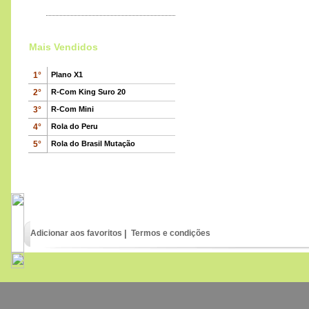
Mamadeira para Rolas
Mais Vendidos
R-Com Bird Pavilion
630
€
,00
1°
Plano X1
2°
R-Com King Suro 20
3°
R-Com Mini
Rola Malaquito
4°
Rola do Peru
100
€
,00
5°
Rola do Brasil Mutação
Adicionar aos favoritos
|
Termos e condições