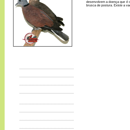
desenvolvem a doença que é c
brusca de postura. Existe a va
Rola Tranquebarica
95
€
,00
CITES
EXPOSIÇÕES
Doenças e Tratamentos
Principais VIROSES
PRINCIPAIS
BACTERIOSES
PRINCIPAIS PARASITOSES
Sarna
Rola Bartlett
ÁCAROS
225
€
,00