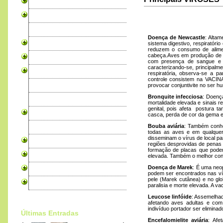
Canários
Periquitos
Exóticos
Doença de Newcastle
: Altam
Psitacídeos
sistema digestivo, respiratór
reduzem o consumo de aliment
cabeça.Aves em produção de o
Cardeais
com presença de sangue e m
caracterizando-se, principalm
Rouxinois
respiratória, observa-se a p
controle consistem na VACIN
Granivoros
provocar conjuntivite no ser 
Bronquite infecciosa
: Doenç
Tecelões
mortalidade elevada e sinais 
genital, pois afeta postura
Rolas
casca, perda de cor da gema e 
Bouba aviária
: Também conhec
Faisões
todas as aves e em qualquer
disseminam o vírus de local p
Codornizes
regiões desprovidas de penas (
formação de placas que podem 
Produtos para Aves
elevada. Também o melhor cont
Doença de Marek
: É uma neo
Alojamento Pro WebSites
podem ser encontrados nas vís
pele (Marek cutânea) e no gl
Livros sobre Aves
paralisia e morte elevada. A v
Leucose linfóide
: Assemelhad
afetando aves adultas e com
indivíduo portador ser elimina
Últimas Entradas
Encefalomielite aviária
: Afe