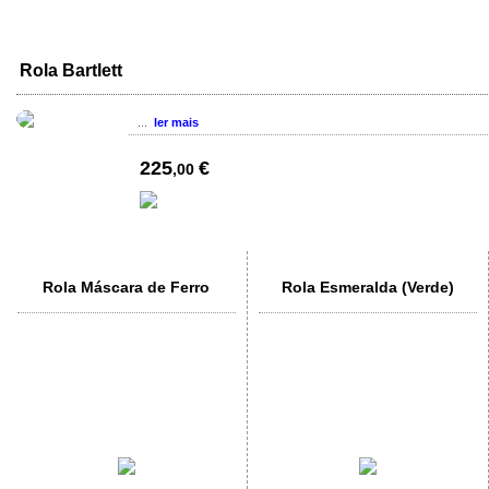
Rola Bartlett
...
ler mais
225
€
,00
Rola Máscara de Ferro
Rola Esmeralda (Verde)