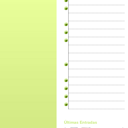
Canários
Periquitos
Exóticos
Psitacídeos
Cardeais
Rouxinois
Granivoros
Tecelões
Rolas
Faisões
Codornizes
Produtos para Aves
Alojamento Pro WebSites
Livros sobre Aves
Últimas Entradas