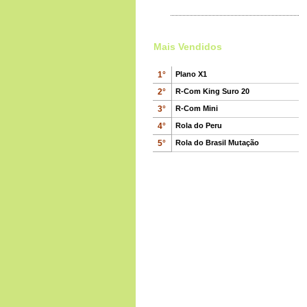
Rola Malaquito
Mamadeira para Rolas
100
€
,00
Mais Vendidos
Wild Pigeons and doves
1°
Plano X1
65
€
,00
2°
R-Com King Suro 20
3°
R-Com Mini
4°
Rola do Peru
Canário de Moçambique
5°
Rola do Brasil Mutação
100
€
,00
Rola Cuco Australiana
65
€
,00
Rola da América do Norte
45
€
,00